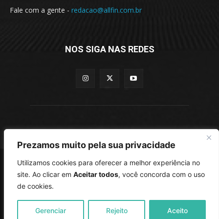
Fale com a gente -
redacao@allfin.com.br
NOS SIGA NAS REDES
- allfin.com.br -
Prezamos muito pela sua privacidade
2018 - 2025 © Feito com muito
por
iMercatu
Utilizamos cookies para oferecer a melhor experiência no
site. Ao clicar em
Aceitar todos
, você concorda com o uso
de cookies.
Política de Cookies
Política de Privacidade
Termos de uso
Sobre nós — Quem Somos, Propósito e Compromisso Editorial
Contato
Gerenciar
Rejeito
Aceito