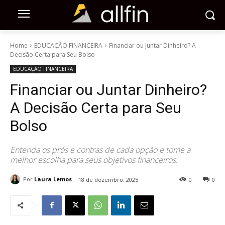
Home
EDUCAÇÃO FINANCEIRA
Financiar ou Juntar Dinheiro? A
Decisão Certa para Seu Bolso
EDUCAÇÃO FINANCEIRA
Financiar ou Juntar Dinheiro?
A Decisão Certa para Seu
Bolso
Entenda os prós e contras de cada opção e tome a
melhor escolha para seus objetivos financeiros.
Por
Laura Lemos
18 de dezembro, 2025
0
0