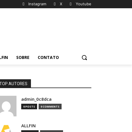
Instagram
X
Youtube
LFIN
SOBRE
CONTATO
TOP AUTORES
admin_0c8dca
0 POSTS
0 COMMENTS
ALLFIN