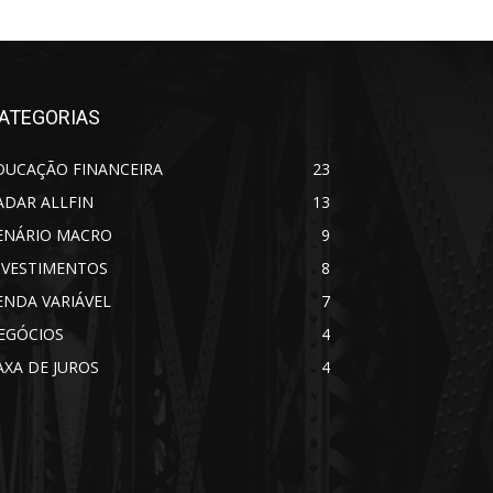
ATEGORIAS
DUCAÇÃO FINANCEIRA
23
ADAR ALLFIN
13
ENÁRIO MACRO
9
NVESTIMENTOS
8
ENDA VARIÁVEL
7
EGÓCIOS
4
AXA DE JUROS
4