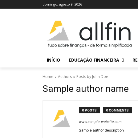
domingo, agosto 9, 2026
INÍCIO
EDUCAÇÃO FINANCEIRA
RE
Home
Authors
Posts by John Doe
Sample author name
0 POSTS
0 COMMENTS
www.sample-website.com
Sample author description