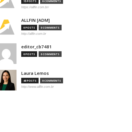
15 POSTS
0 COMMENTS
https://allfin.com.br/
ALLFIN [ADM]
0 POSTS
0 COMMENTS
http://allfin.com.br
editor_cb7481
0 POSTS
0 COMMENTS
Laura Lemos
48 POSTS
0 COMMENTS
http://www.allfin.com.br