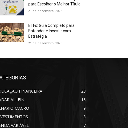
para Escolher o Melhor Título
21 de dezembro, 2025
ETFs: Guia Completo para
Entender e Investir com
Estratégia
21 de dezembro, 2025
ATEGORIAS
DUCAÇÃO FINANCEIRA
23
ADAR ALLFIN
13
ENÁRIO MACRO
9
NVESTIMENTOS
8
ENDA VARIÁVEL
7