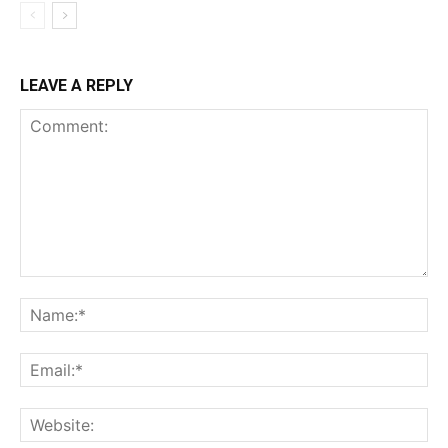
LEAVE A REPLY
Comment:
Na
Ema
Web