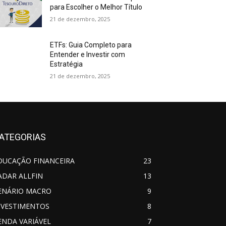
para Escolher o Melhor Título
21 de dezembro, 2025
ETFs: Guia Completo para
Entender e Investir com
Estratégia
21 de dezembro, 2025
ATEGORIAS
DUCAÇÃO FINANCEIRA
23
ADAR ALLFIN
13
ENÁRIO MACRO
9
NVESTIMENTOS
8
ENDA VARIÁVEL
7