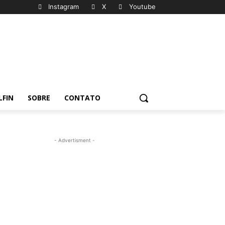
Instagram
X
Youtube
LFIN
SOBRE
CONTATO
- Advertisment -