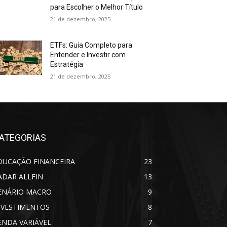
para Escolher o Melhor Título
21 de dezembro, 2025
ETFs: Guia Completo para
Entender e Investir com
Estratégia
21 de dezembro, 2025
ATEGORIAS
DUCAÇÃO FINANCEIRA
23
ADAR ALLFIN
13
ENÁRIO MACRO
9
NVESTIMENTOS
8
ENDA VARIÁVEL
7